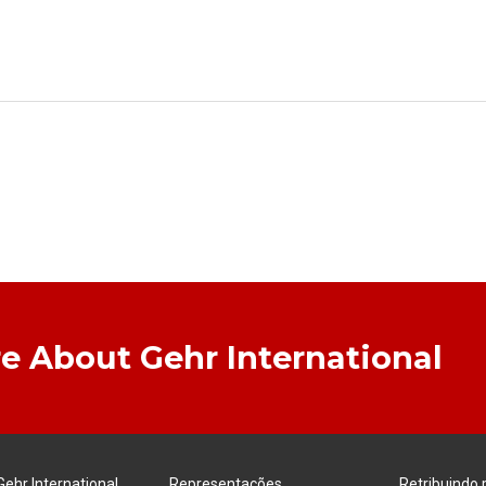
e About Gehr International
Gehr International
Representações
Retribuindo 